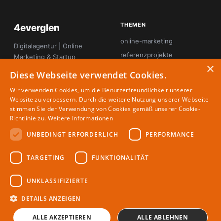
THEMEN
4everglen
online-marketing
Digitalagentur | Online
referenzprojekte
Marketing & Startup
×
Magazin
seo
Diese Webseite verwendet Cookies.
startup-innovation
Wir verwenden Cookies, um die Benutzerfreundlichkeit unserer
tool-tipps
Website zu verbessern. Durch die weitere Nutzung unserer Webseite
stimmen Sie der Verwendung von Cookies gemäß unserer Cookie-
webdesign
Richtlinie zu.
Weitere Informationen
UNBEDINGT ERFORDERLICH
PERFORMANCE
MAGAZIN
RECHTLICHES
TARGETING
FUNKTIONALITÄT
Partner
Impressum
Redaktion
Datenschutz
UNKLASSIFIZIERTE
Autoren
DETAILS ANZEIGEN
ALLE AKZEPTIEREN
ALLE ABLEHNEN