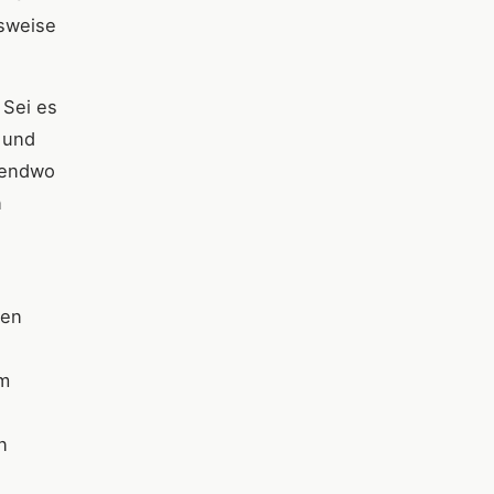
hsweise
 Sei es
 und
rgendwo
n
nen
um
n