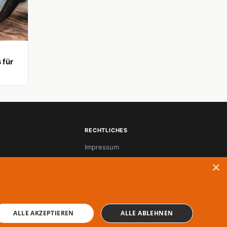
 für
RECHTLICHES
Impressum
Datenschutz
×
ALLE AKZEPTIEREN
ALLE ABLEHNEN