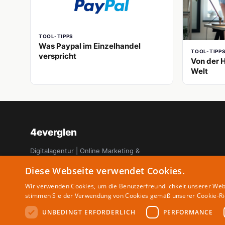
TOOL-TIPPS
Was Paypal im Einzelhandel
TOOL-TIPP
verspricht
Von der H
Welt
4everglen
Digitalagentur | Online Marketing &
Startup Magazin
Diese Webseite verwendet Cookies.
Wir verwenden Cookies, um die Benutzerfreundlichkeit unserer Web
stimmen Sie der Verwendung von Cookies gemäß unserer Cookie-Ric
UNBEDINGT ERFORDERLICH
PERFORMANCE