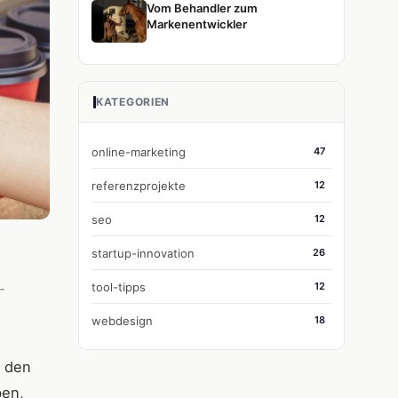
Vom Behandler zum
Markenentwickler
KATEGORIEN
online-marketing
47
referenzprojekte
12
seo
12
startup-innovation
26
tool-tipps
12
-
webdesign
18
t den
ben,