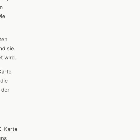
en
wie
rten
nd sie
t wird.
Karte
 die
 der
EC-Karte
uns