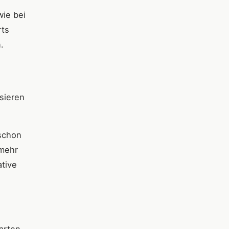
wie bei
rts
.
sieren
 schon
 mehr
ative