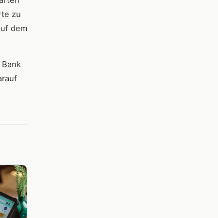
arten
rte zu
auf dem
n Bank
arauf