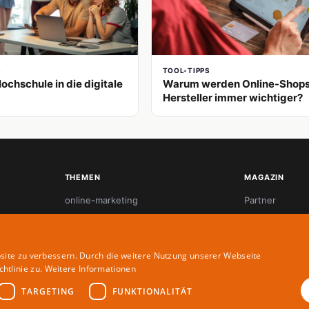
S
TOOL-TIPPS
ochschule in die digitale
Warum werden Online-Shops
Hersteller immer wichtiger?
THEMEN
MAGAZIN
online-marketing
Partner
referenzprojekte
Redaktion
seo
Autoren
site zu verbessern. Durch die weitere Nutzung unserer Webseite
startup-innovation
htlinie zu.
Weitere Informationen
tool-tipps
TARGETING
FUNKTIONALITÄT
webdesign