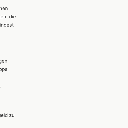
onen
en: die
indest
ngen
Apps
.
geld zu