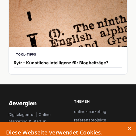
TOOL-TIPPS
Rytr - Künstliche Intelligenz für Blogbeiträge?
THEMEN
4everglen
online-marketing
Digitalagentur | Online
referenzprojekte
Marketing & Startup
×
Magazin
seo
Diese Webseite verwendet Cookies.