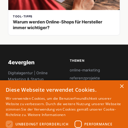
TOOL-TIPPS
Warum werden Online-Shops für Hersteller
immer wichtiger?
THEMEN
4everglen
online-marketing
Digitalagentur | Online
referenzprojekte
Marketing & Startup
×
Magazin
seo
Diese Webseite verwendet Cookies.
startup-innovation
Wir verwenden Cookies, um die Benutzerfreundlichkeit unserer
tool-tipps
Website zu verbessern. Durch die weitere Nutzung unserer Webseite
stimmen Sie der Verwendung von Cookies gemäß unserer Cookie-
webdesign
Richtlinie zu.
Weitere Informationen
UNBEDINGT ERFORDERLICH
PERFORMANCE