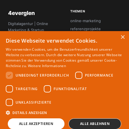
THEMEN
4everglen
online-marketing
Digitalagentur | Online
referenzprojekte
Marketing & Startup
×
Magazin
seo
Diese Webseite verwendet Cookies.
startup-innovation
Wir verwenden Cookies, um die Benutzerfreundlichkeit unserer
tool-tipps
Website zu verbessern. Durch die weitere Nutzung unserer Webseite
stimmen Sie der Verwendung von Cookies gemäß unserer Cookie-
webdesign
Richtlinie zu.
Weitere Informationen
UNBEDINGT ERFORDERLICH
PERFORMANCE
MAGAZIN
RECHTLICHES
TARGETING
FUNKTIONALITÄT
Partner
Impressum
Redaktion
Datenschutz
UNKLASSIFIZIERTE
Autoren
DETAILS ANZEIGEN
ALLE AKZEPTIEREN
ALLE ABLEHNEN
© 2026 4everglen