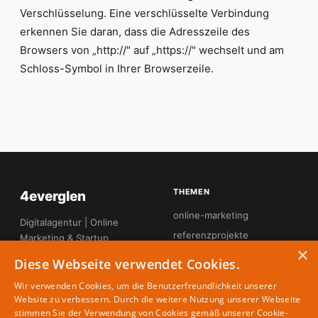
Verschlüsselung. Eine verschlüsselte Verbindung
erkennen Sie daran, dass die Adresszeile des
Browsers von „http://" auf „https://" wechselt und am
Schloss-Symbol in Ihrer Browserzeile.
THEMEN
4everglen
online-marketing
Digitalagentur | Online
referenzprojekte
Marketing & Startup
×
Magazin
seo
Diese Webseite verwendet Cookies.
startup-innovation
Wir verwenden Cookies, um die Benutzerfreundlichkeit unserer
tool-tipps
Website zu verbessern. Durch die weitere Nutzung unserer Webseite
stimmen Sie der Verwendung von Cookies gemäß unserer Cookie-
webdesign