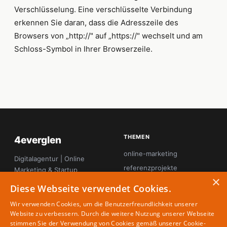
Verschlüsselung. Eine verschlüsselte Verbindung
erkennen Sie daran, dass die Adresszeile des
Browsers von „http://" auf „https://" wechselt und am
Schloss-Symbol in Ihrer Browserzeile.
THEMEN
4everglen
online-marketing
Digitalagentur | Online
referenzprojekte
Marketing & Startup
×
Magazin
seo
Diese Webseite verwendet Cookies.
startup-innovation
Wir verwenden Cookies, um die Benutzerfreundlichkeit unserer
tool-tipps
Website zu verbessern. Durch die weitere Nutzung unserer Webseite
stimmen Sie der Verwendung von Cookies gemäß unserer Cookie-
webdesign