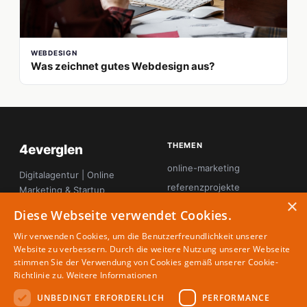
WEBDESIGN
Was zeichnet gutes Webdesign aus?
THEMEN
4everglen
online-marketing
Digitalagentur | Online
referenzprojekte
Marketing & Startup
×
Magazin
seo
Diese Webseite verwendet Cookies.
startup-innovation
Wir verwenden Cookies, um die Benutzerfreundlichkeit unserer
tool-tipps
Website zu verbessern. Durch die weitere Nutzung unserer Webseite
stimmen Sie der Verwendung von Cookies gemäß unserer Cookie-
webdesign
Richtlinie zu.
Weitere Informationen
UNBEDINGT ERFORDERLICH
PERFORMANCE