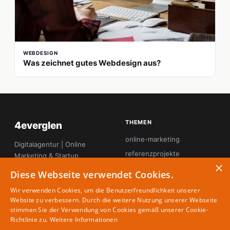
WEBDESIGN
Was zeichnet gutes Webdesign aus?
THEMEN
4everglen
online-marketing
Digitalagentur | Online
referenzprojekte
Marketing & Startup
×
Magazin
seo
Diese Webseite verwendet Cookies.
startup-innovation
Wir verwenden Cookies, um die Benutzerfreundlichkeit unserer
tool-tipps
Website zu verbessern. Durch die weitere Nutzung unserer Webseite
stimmen Sie der Verwendung von Cookies gemäß unserer Cookie-
webdesign
Richtlinie zu.
Weitere Informationen