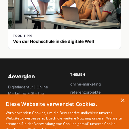
TOOL-TIPPS
Von der Hochschule in die digitale Welt
THEMEN
4everglen
online-marketing
Digitalagentur | Online
referenzprojekte
Marketing & Startup
×
Magazin
seo
Diese Webseite verwendet Cookies.
startup-innovation
Wir verwenden Cookies, um die Benutzerfreundlichkeit unserer
tool-tipps
Website zu verbessern. Durch die weitere Nutzung unserer Webseite
stimmen Sie der Verwendung von Cookies gemäß unserer Cookie-
webdesign